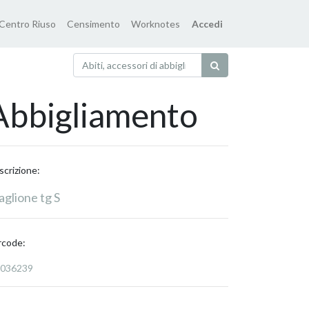
Centro Riuso
Censimento
Worknotes
Accedi
Abbigliamento
scrizione:
glione tg S
rcode:
036239