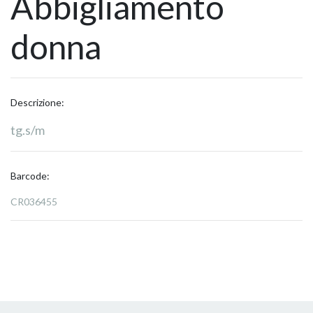
Abbigliamento
donna
Descrizione:
tg.s/m
Barcode:
CR036455