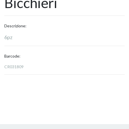
Bicchieri
Descrizione:
6pz
Barcode:
CR031809