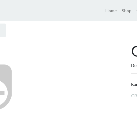
Home
Shop
De
Ba
CR