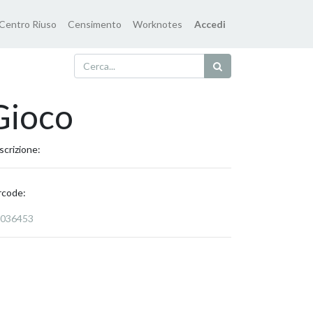
Centro Riuso
Censimento
Worknotes
Accedi
Gioco
scrizione:
rcode:
036453