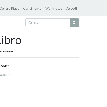
Centro Riuso
Censimento
Worknotes
Accedi
Libro
scrizione:
rcode:
036484