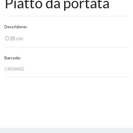
Piatto da portata
Descrizione:
○28 cm
Barcode:
CR036421